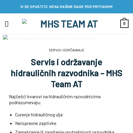
Preskoči
VI SE OPUSTITE. NEKA MAŠINE RADE POD PRITISKOM!
na
sadržaj
0
SERVIS I ODRŽAVANJE
Servis i održavanje
hidrauličnih razvodnika – MHS
Team AT
Najčešći kvarovi na hidrauličnim razvodnicima
podrazumevaju:
Curenje hidrauličnog ulja
Neispravne zaptivke
Zamašćenje ili zaprljanje unutrašnjosti razvodnika