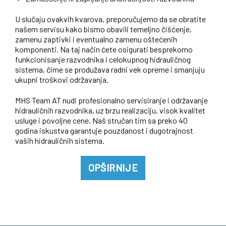
U slučaju ovakvih kvarova, preporučujemo da se obratite
našem servisu kako bismo obavili temeljno čišćenje,
zamenu zaptivki i eventualno zamenu oštećenih
komponenti. Na taj način ćete osigurati besprekorno
funkcionisanje razvodnika i celokupnog hidrauličnog
sistema, čime se produžava radni vek opreme i smanjuju
ukupni troškovi održavanja.
MHS Team AT nudi profesionalno servisiranje i održavanje
hidrauličnih razvodnika, uz brzu realizaciju, visok kvalitet
usluge i povoljne cene. Naš stručan tim sa preko 40
godina iskustva garantuje pouzdanost i dugotrajnost
vaših hidrauličnih sistema.
OPŠIRNIJE