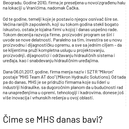
Beogradu. Godine 2010, firma je preseljena u novoizgrađenu halu
na lokaciji u Vranićima, nadomak Čačka.
Od te godine, temelji koje je postavio njegov osnivač šire se.
Većina ranijih zaposlenih, koji su tokom godina stekli bogato
iskustvo, ostala je lojalna firmi u kojoj i danas uspešno rade.
Tokom decenija razvoja firme, proizvodni program se širi i
uvode se nove delatnosti. Paralelno sa tim, investira se u novu
proizvodnu i dijagnostičku opremu, a sve sa jednim ciljem – da
se klijentima pruži kompletna uslugu u projektovanju,
proizvodnji, dijagnostici i održavanju hidrauličnih sistema i
uređaja, kao i snabdevanju hidrauličnim uređajima.
Dana 06.01.2017. godine, firma menja naziv i SZTR ‘’Mikron’’
postaje ‘’MHS Team AT doo’’ (Mikron Hydraulic Solutions). Od tada
pa do danas, MHS je se pridružio firmama koje su lideri u
industriji hidraulike, sa dugoročnim planom da u budućnosti rad
na unapređenjima u opremi, tehnologiji i kadrovima, donese još
više inovacija i vrhunskih rešenja u ovoj oblasti.
Čime se MHS danas bavi?