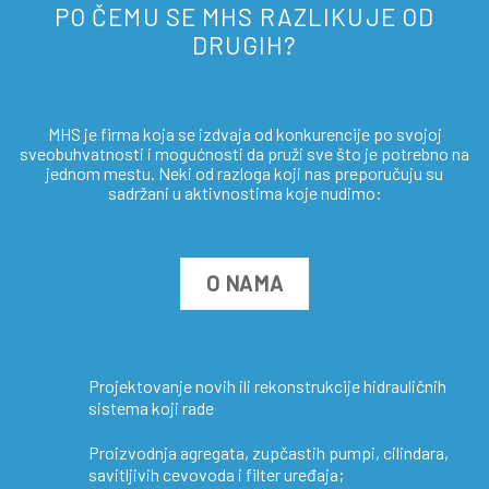
PO ČEMU SE MHS RAZLIKUJE OD
DRUGIH?
MHS je firma koja se izdvaja od konkurencije po svojoj
sveobuhvatnosti i mogućnosti da pruži sve što je potrebno na
jednom mestu. Neki od razloga koji nas preporučuju su
sadržani u aktivnostima koje nudimo:
O NAMA
Projektovanje novih ili rekonstrukcije hidrauličnih
sistema koji rade
Proizvodnja agregata, zupčastih pumpi, cilindara,
savitljivih cevovoda i filter uređaja;