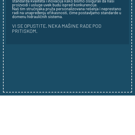
standarda kvaliteta i inovacija kako bismo osigurali da naši
proizvodi i usluge uvek budu ispred konkurencije.
Naš tim stručnjaka pruža personalizovana rešenja i neprestano
radi na unapređenju efikasnosti, čime postavljamo standarde u
domenu hidrauličnih sistema.
VI SE OPUSTITE. NEKA MAŠINE RADE POD
PRITISKOM.