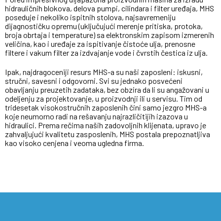
hidrauličnih blokova, delova pumpi, cilindara i filter uređaja, MHS
poseduje i nekoliko ispitnih stolova, najsavremeniju
dijagnostičku opremu (uključujući merenje pritiska, protoka,
broja obrtaja i temperature) sa elektronskim zapisom izmerenih
veličina, kao i uređaje za ispitivanje čistoće ulja, prenosne
filtere i vakum filter za izdvajanje vode i čvrstih čestica iz ulja.
Ipak, najdragoceniji resurs MHS-a su naši zaposleni: iskusni,
stručni, savesni i odgovorni. Svi su jednako posvećeni
obavljanju preuzetih zadataka, bez obzira da li su angažovani u
odeljenju za projektovanje, u proizvodnji ili u servisu. Tim od
tridesetak visokostručnih zaposlenih čini samo jezgro MHS-a
koje neumorno radi na rešavanju najrazličitijih izazova u
hidraulici. Prema rečima naših zadovoljnih klijenata, upravo je
zahvaljujući kvalitetu zasposlenih, MHS postala prepoznatljiva
kao visoko cenjena i veoma ugledna firma.