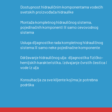
Dostupnost hidrauličnim komponentama vodećih
svetskih proizvođača hidraulike
Montaža kompletnog hidrauličnog sistema,
pojedinačnih komponenti ili samo cevovodnog
sistema
Usluga dijagnostike rada kompletnog hidrauličnog
sistema ili samo neke pojedinačne komponente
Održavanje hidrauličnog ulja: dijagnostika fizičko-
hemijskih karakteristika, izdvajanje čvrstih čestica i
vode iz ulja
Konsultacija za sve klijente kojima je potrebna
podrška