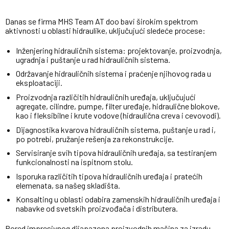
Danas se firma MHS Team AT doo bavi širokim spektrom
aktivnosti u oblasti hidraulike, uključujući sledeće procese:
Inženjering hidrauličnih sistema: projektovanje, proizvodnja,
ugradnja i puštanje u rad hidrauličnih sistema.
Održavanje hidrauličnih sistema i praćenje njihovog rada u
eksploataciji.
Proizvodnja različitih hidrauličnih uređaja, uključujući
agregate, cilindre, pumpe, filter uređaje, hidraulične blokove,
kao i fleksibilne i krute vodove (hidraulična creva i cevovodi).
Dijagnostika kvarova hidrauličnih sistema, puštanje u rad i,
po potrebi, pružanje rešenja za rekonstrukcije.
Servisiranje svih tipova hidrauličnih uređaja, sa testiranjem
funkcionalnosti na ispitnom stolu.
Isporuka različitih tipova hidrauličnih uređaja i pratećih
elemenata, sa našeg skladišta.
Konsalting u oblasti odabira zamenskih hidrauličnih uređaja i
nabavke od svetskih proizvođača i distributera.
Pored impresivnog dijapazona proizvodnih mašina za izradu