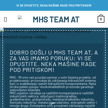
Preskoči
VI SE OPUSTITE. NEKA MAŠINE RADE POD PRITISKOM!
na
sadržaj
0
DOBRO DOŠLI U MHS TEAM AT, A
ZA VAS IMAMO PORUKU: VI SE
OPUSTITE. NEKA MAŠINE RADE
POD PRITISKOM!
MHS – Mi smo vaš pouzdan partner u svim fazama projekta, od
projektovanja i proizvodnje do održavanja hidrauličnih sistema,
kao i u snabdevanju raznim hidrauličnim komponentama. Naša
široka paleta usluga i visokokvalitethnih proizvoda garantuje
zadovoljstvo klijenata.
MHS uspešno sarađuje sa različitim kompanijama iz različitih
industrijskih sektora, uključujući mašinogradnju,
građevinarstvo, poljoprivredu, metaloprerađivačku industriju,
hemijsku industriju, metalurgiju, rudarstvo, energetski sektor i
mnoge druge. Konstantno smo posvećeni održavanju najviših