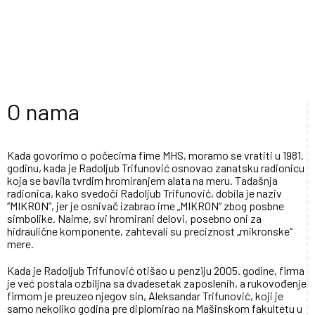
O nama
Kada govorimo o počecima fime MHS, moramo se vratiti u 1981.
godinu, kada je Radoljub Trifunović osnovao zanatsku radionicu
koja se bavila tvrdim hromiranjem alata na meru. Tadašnja
radionica, kako svedoči Radoljub Trifunović, dobila je naziv
‘’MIKRON’’, jer je osnivač izabrao ime „MIKRON“ zbog posbne
simbolike. Naime, svi hromirani delovi, posebno oni za
hidraulične komponente, zahtevali su preciznost „mikronske“
mere.
Kada je Radoljub Trifunović otišao u penziju 2005. godine, firma
je već postala ozbiljna sa dvadesetak zaposlenih, a rukovođenje
firmom je preuzeo njegov sin, Aleksandar Trifunović, koji je
samo nekoliko godina pre diplomirao na Mašinskom fakultetu u