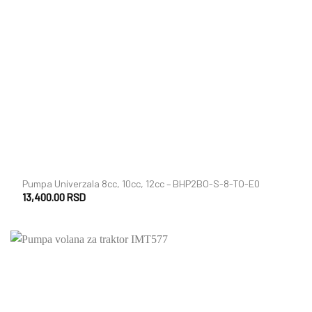
+
Pumpa Univerzala 8cc, 10cc, 12cc – BHP2BO-S-8-TO-E0
13,400.00
RSD