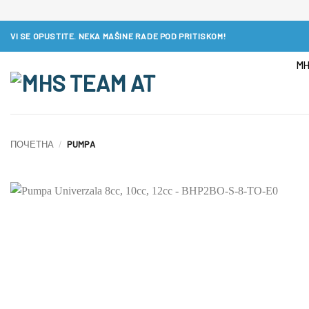
Preskoči
VI SE OPUSTITE. NEKA MAŠINE RADE POD PRITISKOM!
na
sadržaj
MH
ПОЧЕТНА
/
PUMPA