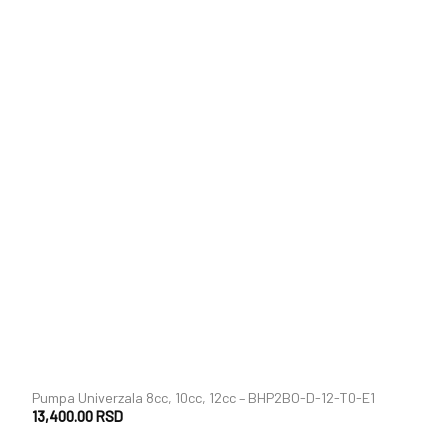
+
Pumpa Univerzala 8cc, 10cc, 12cc – BHP2BO-D-12-T0-E1
13,400.00
RSD