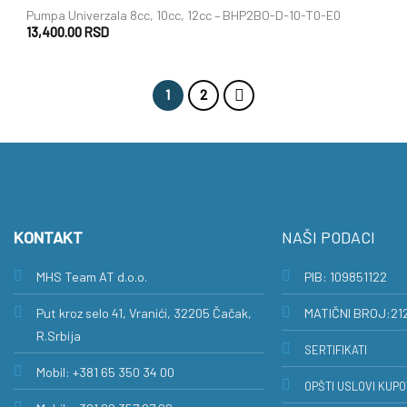
Pumpa Univerzala 8cc, 10cc, 12cc – BHP2BO-D-10-T0-E0
13,400.00
RSD
1
2
KONTAKT
NAŠI PODACI
MHS Team AT d.o.o.
PIB: 109851122
Put kroz selo 41, Vranići, 32205 Čačak,
MATIČNI BROJ:21
R.Srbija
SERTIFIKATI
Mobil: +381 65 350 34 00
OPŠTI USLOVI KUPO