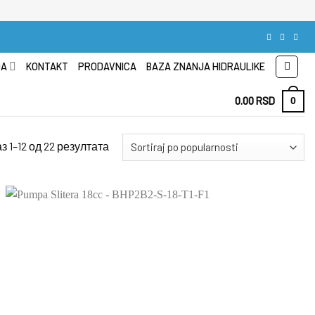
DA
KONTAKT
PRODAVNICA
BAZA ZNANJA HIDRAULIKE
0.00
RSD
0
Sortirano
з 1–12 од 22 резултата
po
popularnosti