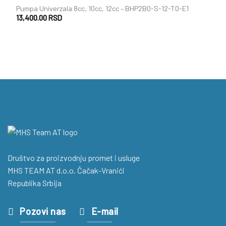
Pumpa Univerzala 8cc, 10cc, 12cc – BHP2B0-S-12-T0-E1
13,400.00
RSD
Društvo za proizvodnju promet i usluge
MHS TEAM AT d.o.o. Čačak-Vranići
Republika Srbija
Pozovi nas
E-mail