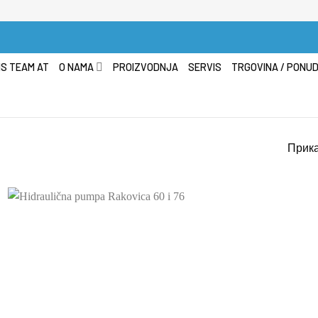
S TEAM AT
O NAMA
PROIZVODNJA
SERVIS
TRGOVINA / PONU
Прика