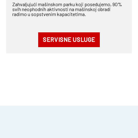
Zahvaljujući mašinskom parku koji posedujemo, 90%
svih neophodnih aktivnosti na mašinskoj obradi
radimo u sopstvenim kapacitetima.
SERVISNE USLUGE