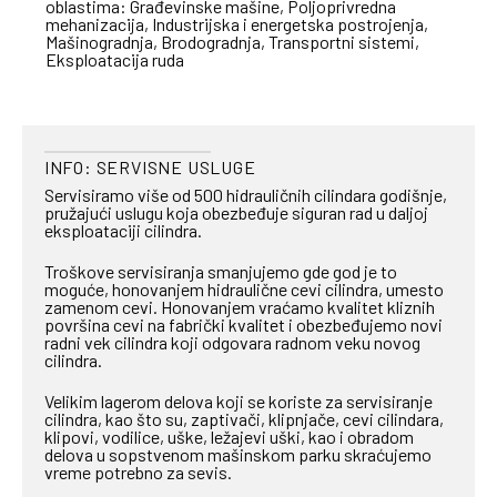
oblastima: Građevinske mašine, Poljoprivredna
mehanizacija, Industrijska i energetska postrojenja,
Mašinogradnja, Brodogradnja, Transportni sistemi,
Eksploatacija ruda
INFO: SERVISNE USLUGE
Servisiramo više od 500 hidrauličnih cilindara godišnje,
pružajući uslugu koja obezbeđuje siguran rad u daljoj
eksploataciji cilindra.
Troškove servisiranja smanjujemo gde god je to
moguće, honovanjem hidraulične cevi cilindra, umesto
zamenom cevi. Honovanjem vraćamo kvalitet kliznih
površina cevi na fabrički kvalitet i obezbeđujemo novi
radni vek cilindra koji odgovara radnom veku novog
cilindra.
Velikim lagerom delova koji se koriste za servisiranje
cilindra, kao što su, zaptivači, klipnjače, cevi cilindara,
klipovi, vodilice, uške, ležajevi uški, kao i obradom
delova u sopstvenom mašinskom parku skraćujemo
vreme potrebno za sevis.