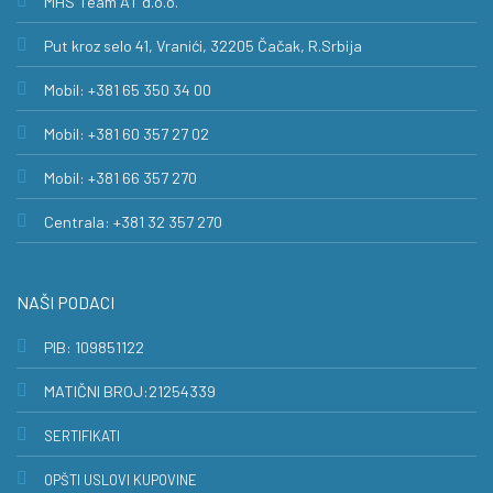
MHS Team AT d.o.o.
Put kroz selo 41, Vranići, 32205 Čačak, R.Srbija
Mobil: +381 65 350 34 00
Mobil: +381 60 357 27 02
Mobil: +381 66 357 270
Centrala: +381 32 357 270
NAŠI PODACI
PIB: 109851122
MATIČNI BROJ:21254339
SERTIFIKATI
OPŠTI USLOVI KUPOVINE