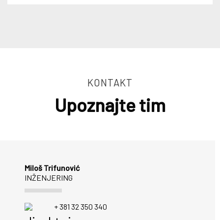
KONTAKT
Upoznajte tim
Miloš Trifunović
INŽENJERING
+ 381 32 350 340