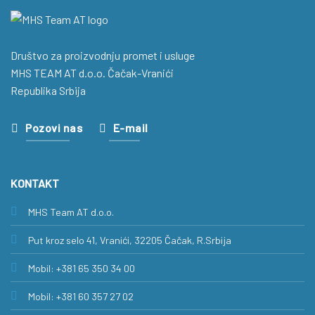
Društvo za proizvodnju promet i usluge
MHS TEAM AT d.o.o. Čačak-Vranići
Republika Srbija
Pozovi nas
E-mail
KONTAKT
MHS Team AT d.o.o.
Put kroz selo 41, Vranići, 32205 Čačak, R.Srbija
Mobil: +381 65 350 34 00
Mobil: +381 60 357 27 02