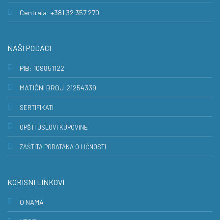
Centrala: +381 32 357 270
NAŠI PODACI
PIB: 109851122
MATIČNI BROJ:21254339
SERTIFIKATI
OPŠTI USLOVI KUPOVINE
ZAŠTITA PODATAKA O LIČNOSTI
KORISNI LINKOVI
O NAMA