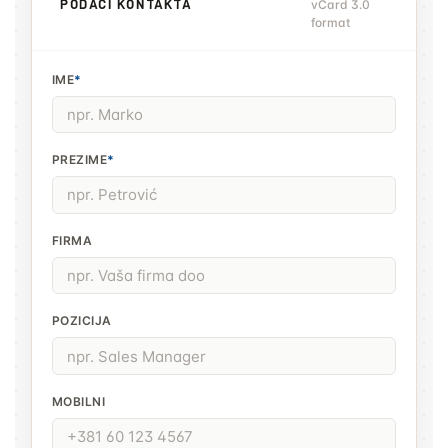
PODACI KONTAKTA
vCard 3.0
format
IME
*
PREZIME
*
FIRMA
POZICIJA
MOBILNI