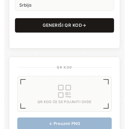
GENERIŠI QR KOD
→
QR KOD
QR KOD ĆE SE POJAVITI OVDE
↓ Preuzmi PNG