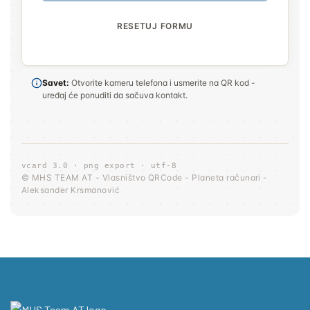
RESETUJ FORMU
Savet:
Otvorite kameru telefona i usmerite na QR kod -
uređaj će ponuditi da sačuva kontakt.
vcard 3.0 · png export · utf-8
© MHS TEAM AT - Vlasništvo QRCode - Planeta računari -
Aleksander Krsmanović