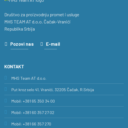
Društvo za proizvodnju promet i usluge
MHS TEAM AT d.o.o. Čačak-Vranići
Republika Srbija
Pozovi nas
E-mail
KONTAKT
MHS Team AT d.o.o.
Put kroz selo 41, Vranići, 32205 Čačak, R.Srbija
Mobil: +381 65 350 34 00
Mobil: +381 60 357 27 02
Mobil: +381 66 357 270