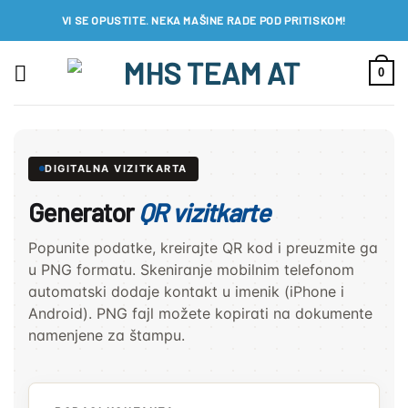
Preskoči
VI SE OPUSTITE. NEKA MAŠINE RADE POD PRITISKOM!
na
sadržaj
0
DIGITALNA VIZITKARTA
Generator
QR vizitkarte
Popunite podatke, kreirajte QR kod i preuzmite ga
u PNG formatu. Skeniranje mobilnim telefonom
automatski dodaje kontakt u imenik (iPhone i
Android). PNG fajl možete kopirati na dokumente
namenjene za štampu.