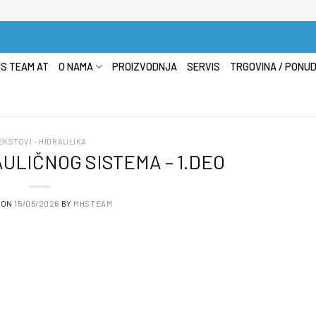
S TEAM AT
O NAMA
PROIZVODNJA
SERVIS
TRGOVINA / PONU
EKSTOVI - HIDRAULIKA
ULIČNOG SISTEMA – 1.DEO
 ON
15/05/2026
BY
MHSTEAM