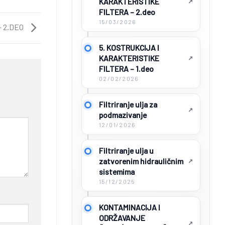
KARAKTERISTIKE
FILTERA – 2.deo
15/03/2026
– 2.DEO
5. KOSTRUKCIJA I
KARAKTERISTIKE
FILTERA – 1.deo
02/02/2026
Filtriranje ulja za
podmazivanje
12/01/2026
Filtriranje ulja u
zatvorenim hidrauličnim
sistemima
15/12/2025
KONTAMINACIJA I
ODRŽAVANJE