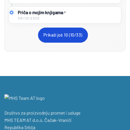
Priča o mojim knjigama
09/10/2025
Prikaži još 10 (10/33)
Društvo za proizvodnju promet i usluge
MHS TEAM AT d.o.o. Čačak-Vranići
Republika Srbija