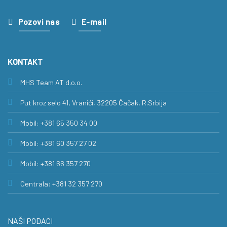
Pozovi nas
E-mail
KONTAKT
MHS Team AT d.o.o.
Put kroz selo 41, Vranići, 32205 Čačak, R.Srbija
Mobil: +381 65 350 34 00
Mobil: +381 60 357 27 02
Mobil: +381 66 357 270
Centrala: +381 32 357 270
NAŠI PODACI