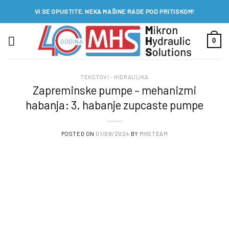
Preskoči
VI SE OPUSTITE. NEKA MAŠINE RADE POD PRITISKOM!
na
sadržaj
0
TEKSTOVI - HIDRAULIKA
Zapreminske pumpe – mehanizmi
habanja: 3. habanje zupcaste pumpe
POSTED ON
01/08/2024
BY
MHSTEAM